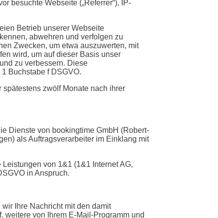
or besuchte Webseite („Referrer“), IP-
eien Betrieb unserer Webseite
rkennen, abwehren und verfolgen zu
schen Zwecken, um etwa auszuwerten, mit
en wird, um auf dieser Basis unser
und zu verbessern. Diese
tz 1 Buchstabe f DSGVO.
spätestens zwölf Monate nach ihrer
 die Dienste von bookingtime GmbH (Robert-
n) als Auftragsverarbeiter im Einklang mit
e Leistungen von 1&1 (1&1 Internet AG,
8 DSGVO in Anspruch.
wir Ihre Nachricht mit den damit
f. weitere von Ihrem E-Mail-Programm und