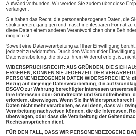
Aufwand verbunden. Wir werden Sie zudem über diese Empfä
verlangen.
Sie haben das Recht, die personenbezogenen Daten, die Sie 
strukturierten, gängigen und maschinenlesbaren Format zu e
diese Daten einem anderen Verantwortlichen ohne Behinderu
möglich ist.
Soweit eine Datenverarbeitung auf Ihrer Einwilligung beruht
jederzeit zu widerrufen. Durch den Widerruf der Einwilligun
Datenverarbeitung, die bis zu Ihrem Widerruf erfolgt ist, nicht
WIDERSPRUCHSRECHT: AUS GRÜNDEN, DIE SICH AU
ERGEBEN, KÖNNEN SIE JEDERZEIT DER VERARBEIT
PERSONENBEZOGENEN DATEN WIDERSPRECHEN; dieses
Bezug auf diejenige Datenverarbeitung, die auf Grundlag
DSGVO zur Wahrung berechtigter Interessen unsererseits 
Ihre Interessen oder Grundrechte und Grundfreiheiten,
erfordern, überwiegen. Wenn Sie Ihr Widerspruchsrecht 
Daten nicht mehr verarbeiten, es sei denn, dass wir zw
Verarbeitung nachweisen können, die die Interessen, Re
überwiegen, oder dass die Verarbeitung der Geltendma
Rechtsansprüchen dient.
FÜR DEN FALL, DASS WIR PERSONENBEZOGENE DAT