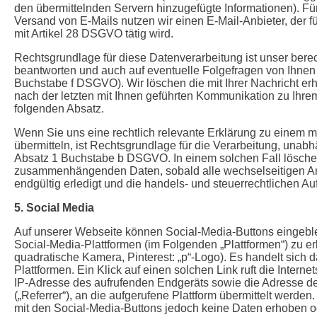
den übermittelnden Servern hinzugefügte Informationen). F
Versand von E-Mails nutzen wir einen E-Mail-Anbieter, der fü
mit Artikel 28 DSGVO tätig wird.
Rechtsgrundlage für diese Datenverarbeitung ist unser berech
beantworten und auch auf eventuelle Folgefragen von Ihnen 
Buchstabe f DSGVO). Wir löschen die mit Ihrer Nachricht e
nach der letzten mit Ihnen geführten Kommunikation zu Ihre
folgenden Absatz.
Wenn Sie uns eine rechtlich relevante Erklärung zu einem m
übermitteln, ist Rechtsgrundlage für die Verarbeitung, unab
Absatz 1 Buchstabe b DSGVO. In einem solchen Fall löschen 
zusammenhängenden Daten, sobald alle wechselseitigen An
endgültig erledigt und die handels- und steuerrechtlichen A
5. Social Media
Auf unserer Webseite können Social-Media-Buttons eingeble
Social-Media-Plattformen (im Folgenden „Plattformen“) zu e
quadratische Kamera, Pinterest: „p“-Logo). Es handelt sich 
Plattformen. Ein Klick auf einen solchen Link ruft die Internet
IP-Adresse des aufrufenden Endgeräts sowie die Adresse der 
(„Referrer“), an die aufgerufene Plattform übermittelt wer
mit den Social-Media-Buttons jedoch keine Daten erhoben od