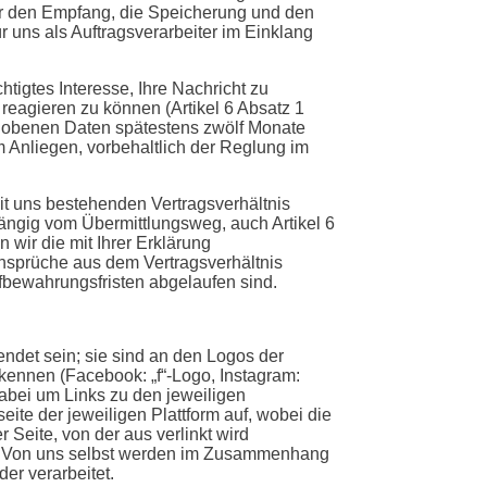
ür den Empfang, die Speicherung und den
r uns als Auftragsverarbeiter im Einklang
tigtes Interesse, Ihre Nachricht zu
reagieren zu können (Artikel 6 Absatz 1
rhobenen Daten spätestens zwölf Monate
m Anliegen, vorbehaltlich der Reglung im
it uns bestehenden Vertragsverhältnis
hängig vom Übermittlungsweg, auch Artikel 6
wir die mit Ihrer Erklärung
sprüche aus dem Vertragsverhältnis
ufbewahrungsfristen abgelaufen sind.
ndet sein; sie sind an den Logos der
rkennen (Facebook: „f“-Logo, Instagram:
dabei um Links zu den jeweiligen
seite der jeweiligen Plattform auf, wobei die
Seite, von der aus verlinkt wird
den. Von uns selbst werden im Zusammenhang
er verarbeitet.