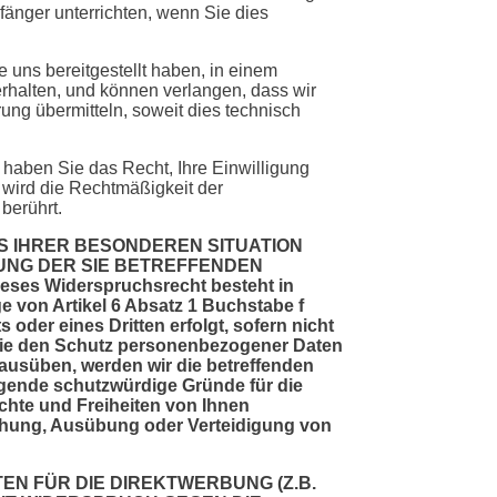
nger unterrichten, wenn Sie dies
uns bereitgestellt haben, in einem
rhalten, und können verlangen, dass wir
ng übermitteln, soweit dies technisch
, haben Sie das Recht, Ihre Einwilligung
g wird die Rechtmäßigkeit der
 berührt.
S IHRER BESONDEREN SITUATION
UNG DER SIE BETREFFENDEN
 Widerspruchsrecht besteht in
e von Artikel 6 Absatz 1 Buchstabe f
oder eines Dritten erfolgt, sofern nicht
 die den Schutz personenbezogener Daten
ausüben, werden wir die betreffenden
ingende schutzwürdige Gründe für die
chte und Freiheiten von Ihnen
chung, Ausübung oder Verteidigung von
EN FÜR DIE DIREKTWERBUNG (Z.B.